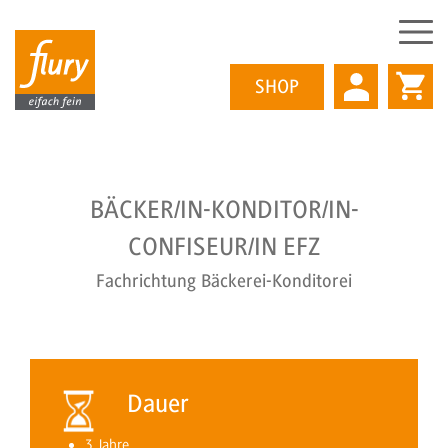
SHOP
Direkt
zum
BÄCKER/IN-KONDITOR/IN-
Inhalt
CONFISEUR/IN EFZ
Fachrichtung Bäckerei-Konditorei
Dauer
3 Jahre