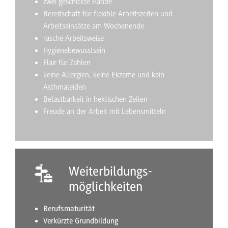
zwei geschickte Hände
Bereitschaft für flexible Arbeitszeiten und
Arbeitseinsätze am Wochenende
rasche Arbeitsweise
Hygienebewusstsein
Flair für Zahlen
keine Allergien, keine Ekzeme und kein
Asthmaleiden
Belastbarkeit in hektischen Zeiten
Freude an der Arbeit mit Lebensmitteln
Weiterbildungs-
möglichkeiten
Berufsmaturität
Verkürzte Grundbildung