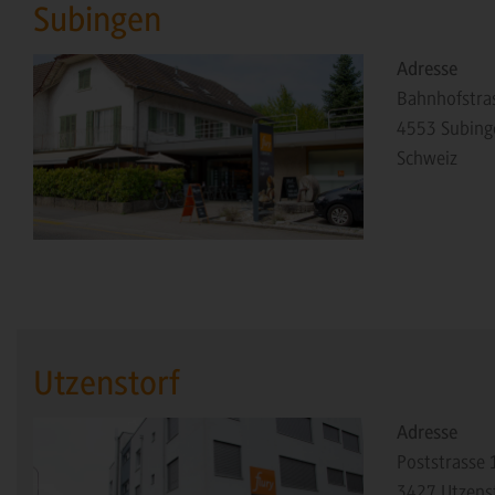
Subingen
Adresse
Bahnhofstra
4553
Subing
Schweiz
Utzenstorf
Adresse
Poststrasse 
3427
Utzens