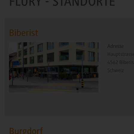
FLURY - STANDORTE
Biberist
Adresse
Hauptstrass
4562
Biberis
Schweiz
Burgdorf