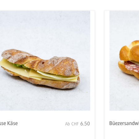
sse Käse
Büezersandw
6.50
Ab
CHF