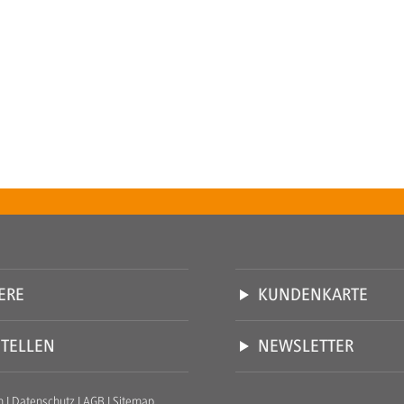
ERE
KUNDENKARTE
STELLEN
NEWSLETTER
m
I
Datenschutz
I
AGB
I
Sitemap